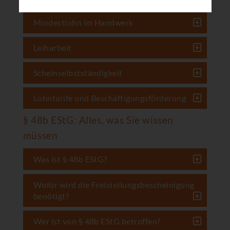
Mindestlohn im Handwerk
Leiharbeit
Scheinselbstständigkeit
Lohntarife und Beschäftigungsförderung
§ 48b EStG: Alles, was Sie wissen
müssen
Was ist § 48b EStG?
Wofür wird die Freistellungsbescheinigung
benötigt?
Wer ist von § 48b EStG betroffen?