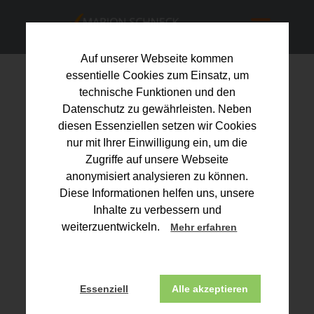
Auf unserer Webseite kommen
essentielle Cookies zum Einsatz, um
HANDWERKERPORTAL
technische Funktionen und den
Hier finden Sie unsere Dienstleistungen,
Datenschutz zu gewährleisten. Neben
Informationen zur Existenzgründung,
diesen Essenziellen setzen wir Cookies
Unternehmensführung und
nur mit Ihrer Einwilligung ein, um die
Fördermöglichkeiten im Handwerk.
Zugriffe auf unsere Webseite
anonymisiert analysieren zu können.
Aktuelles
Diese Informationen helfen uns, unsere
Inhalte zu verbessern und
Existenzgründung und Nachfolge
weiterzuentwickeln.
Mehr erfahren
Aufträge gewinnen mit Steuervorteilen für
Kunden
Essenziell
Alle akzeptieren
Steuervorteile für energetische Sanierung